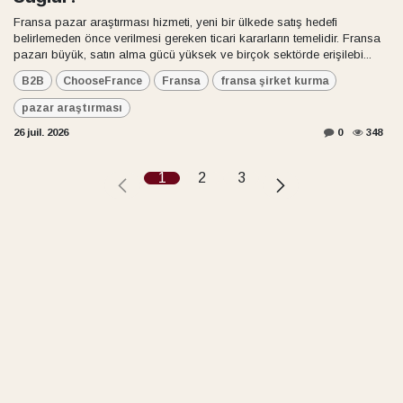
Fransa pazar araştırması hizmeti, yeni bir ülkede satış hedefi
belirlemeden önce verilmesi gereken ticari kararların temelidir. Fransa
pazarı büyük, satın alma gücü yüksek ve birçok sektörde erişilebi...
B2B
ChooseFrance
Fransa
fransa şirket kurma
pazar araştırması
26 juil. 2026
0
348
1
2
3