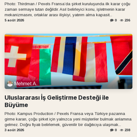
Photo: Thirdman / Pexels Fransa’da şirket kuruluşunda ilk karar çoğu
zaman sermaye tutarı değildir. Asıl belirleyici konu, işletmenin karar
mekanizmasını, ortaklar arası ilişkiyi, yatırım alma kapasit...
5 août 2026
0
236
Mehmet A.
Uluslararası İş Geliştirme Desteği ile
Büyüme
Photo: Kampus Production / Pexels Fransa veya Türkiye pazarına
girme kararı, çoğu şirket için yalnızca yeni müşteriler bulmak anlamına
gelmez. Doğru fiyatı belirlemek, güvenilir bir dağıtıcıya ulaşmak...
3 août 2026
0
238